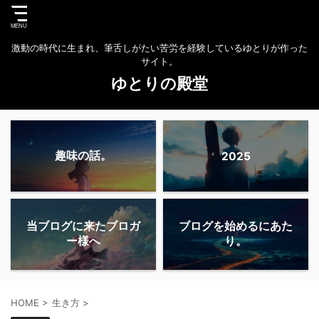
激動の時代に生まれ、筆舌しがたい苦労を経験しているゆとりが作った
サイト。
ゆとりの殿堂
趣味の話。
2025
当ブログに来たブロガ
ブログを始めるにあた
ー様へ
り。
HOME
>
生き方
>