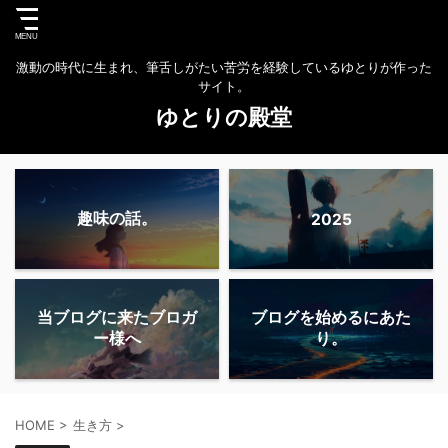
激動の時代に生まれ、筆舌しがたい苦労を経験しているゆとりが作った
サイト。
ゆとりの殿堂
趣味の話。
2025
当ブログに来たブロガ
ブログを始めるにあた
ー様へ
り。
HOME
>
生き方
>