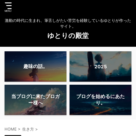
激動の時代に生まれ、筆舌しがたい苦労を経験しているゆとりが作った
サイト。
ゆとりの殿堂
趣味の話。
2025
当ブログに来たブロガ
ブログを始めるにあた
ー様へ
り。
HOME
>
生き方
>