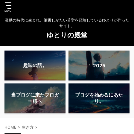
激動の時代に生まれ、筆舌しがたい苦労を経験しているゆとりが作った
サイト。
ゆとりの殿堂
趣味の話。
2025
当ブログに来たブロガ
ブログを始めるにあた
ー様へ
り。
HOME
>
生き方
>