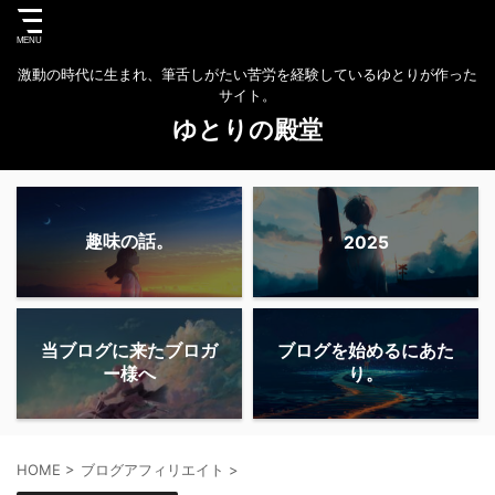
激動の時代に生まれ、筆舌しがたい苦労を経験しているゆとりが作った
サイト。
ゆとりの殿堂
趣味の話。
2025
当ブログに来たブロガ
ブログを始めるにあた
ー様へ
り。
HOME
>
ブログアフィリエイト
>