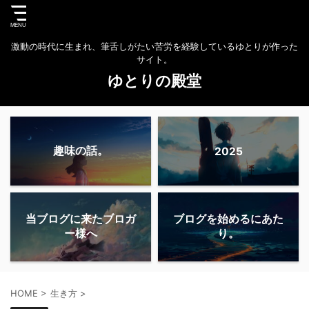
激動の時代に生まれ、筆舌しがたい苦労を経験しているゆとりが作った
サイト。
ゆとりの殿堂
趣味の話。
2025
当ブログに来たブロガ
ブログを始めるにあた
ー様へ
り。
HOME
>
生き方
>