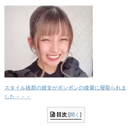
スタイル抜群の彼女がボンボンの後輩に寝取られま
した・・・
目次
[
開く
]