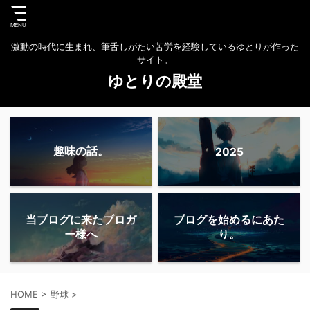
激動の時代に生まれ、筆舌しがたい苦労を経験しているゆとりが作った
サイト。
ゆとりの殿堂
趣味の話。
2025
当ブログに来たブロガ
ブログを始めるにあた
ー様へ
り。
HOME
>
野球
>