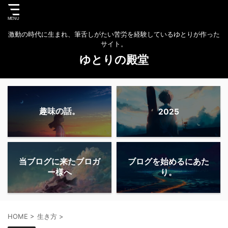
激動の時代に生まれ、筆舌しがたい苦労を経験しているゆとりが作った
サイト。
ゆとりの殿堂
趣味の話。
2025
当ブログに来たブロガ
ブログを始めるにあた
ー様へ
り。
HOME
>
生き方
>