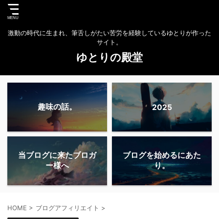
激動の時代に生まれ、筆舌しがたい苦労を経験しているゆとりが作った
サイト。
ゆとりの殿堂
趣味の話。
2025
当ブログに来たブロガ
ブログを始めるにあた
ー様へ
り。
HOME
>
ブログアフィリエイト
>