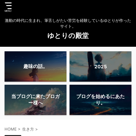
激動の時代に生まれ、筆舌しがたい苦労を経験しているゆとりが作った
サイト。
ゆとりの殿堂
趣味の話。
2025
当ブログに来たブロガ
ブログを始めるにあた
ー様へ
り。
HOME
>
生き方
>