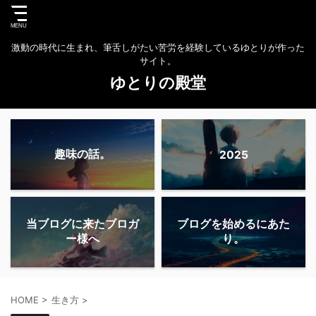
激動の時代に生まれ、筆舌しがたい苦労を経験しているゆとりが作った
サイト。
ゆとりの殿堂
趣味の話。
2025
当ブログに来たブロガ
ブログを始めるにあた
ー様へ
り。
HOME
>
生き方
>