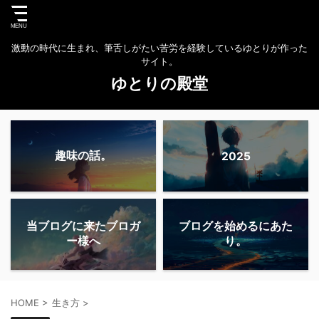
激動の時代に生まれ、筆舌しがたい苦労を経験しているゆとりが作った
サイト。
ゆとりの殿堂
趣味の話。
2025
当ブログに来たブロガ
ブログを始めるにあた
ー様へ
り。
HOME
>
生き方
>