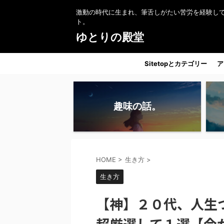
激動の時代に生まれ、筆舌しがたい苦労を経験し
ト。
ゆとりの殿堂
Sitetopとカテゴリー
ア
趣味の話。
HOME
>
生き方
>
生き方
【神】２０代、人生
超厳選して１選【今