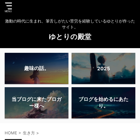
激動の時代に生まれ、筆舌しがたい苦労を経験しているゆとりが作った
サイト。
ゆとりの殿堂
趣味の話。
2025
当ブログに来たブロガ
ブログを始めるにあた
ー様へ
り。
HOME
>
生き方
>