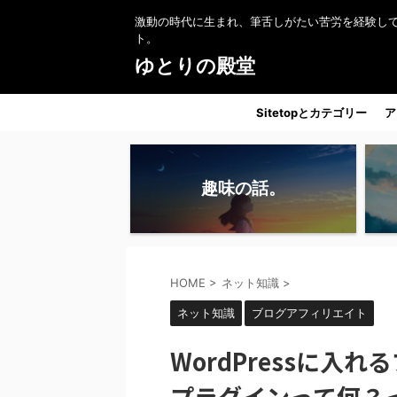
激動の時代に生まれ、筆舌しがたい苦労を経験し
ト。
ゆとりの殿堂
Sitetopとカテゴリー
ア
趣味の話。
HOME
>
ネット知識
>
ネット知識
ブログアフィリエイト
WordPressに入
プラグインって何？