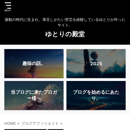
激動の時代に生まれ、筆舌しがたい苦労を経験しているゆとりが作った
サイト。
ゆとりの殿堂
趣味の話。
2025
当ブログに来たブロガ
ブログを始めるにあた
ー様へ
り。
HOME
>
ブログアフィリエイト
>