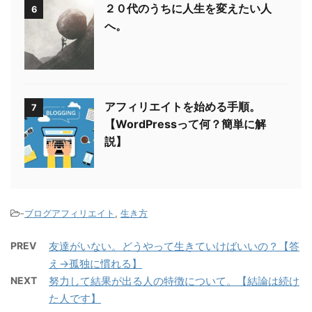
２０代のうちに人生を変えたい人
6
へ。
アフィリエイトを始める手順。
7
【WordPressって何？簡単に解
説】
-
ブログアフィリエイト
,
生き方
PREV
友達がいない。どうやって生きていけばいいの？【答
え→孤独に慣れる】
NEXT
努力して結果が出る人の特徴について。【結論は続け
た人です】