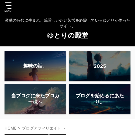
激動の時代に生まれ、筆舌しがたい苦労を経験しているゆとりが作った
サイト。
ゆとりの殿堂
趣味の話。
2025
当ブログに来たブロガ
ブログを始めるにあた
ー様へ
り。
HOME
>
ブログアフィリエイト
>