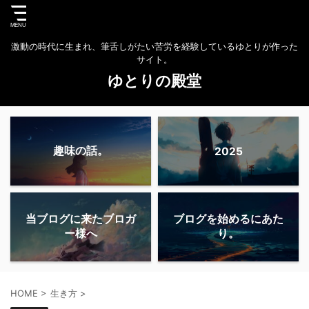
激動の時代に生まれ、筆舌しがたい苦労を経験しているゆとりが作った
サイト。
ゆとりの殿堂
趣味の話。
2025
当ブログに来たブロガ
ブログを始めるにあた
ー様へ
り。
HOME
>
生き方
>