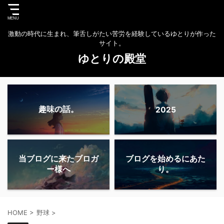
激動の時代に生まれ、筆舌しがたい苦労を経験しているゆとりが作った
サイト。
ゆとりの殿堂
趣味の話。
2025
当ブログに来たブロガ
ブログを始めるにあた
ー様へ
り。
HOME
>
野球
>