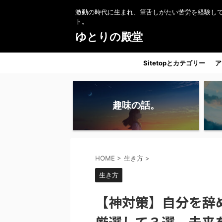
激動の時代に生まれ、筆舌しがたい苦労を経験し
ト。
ゆとりの殿堂
Sitetopとカテゴリー
ア
趣味の話。
HOME
>
生き方
>
生き方
【神対策】自分を辞
厳選して３選。未来