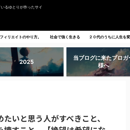
ているゆとりが作ったサイ
フィリエイトのやり方。
社会で強く生きる
２０代のうちに人生を
たい人へ。
当ブログに来たブロガ
2025
様へ
めたいと思う人がすべきこと、
を壊すこと。【絶望は希望にな