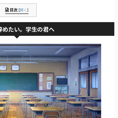
目次
[
開く
]
辞めたい。学生の君へ