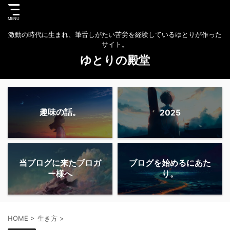
激動の時代に生まれ、筆舌しがたい苦労を経験しているゆとりが作った
サイト。
ゆとりの殿堂
趣味の話。
2025
当ブログに来たブロガ
ブログを始めるにあた
ー様へ
り。
HOME
>
生き方
>