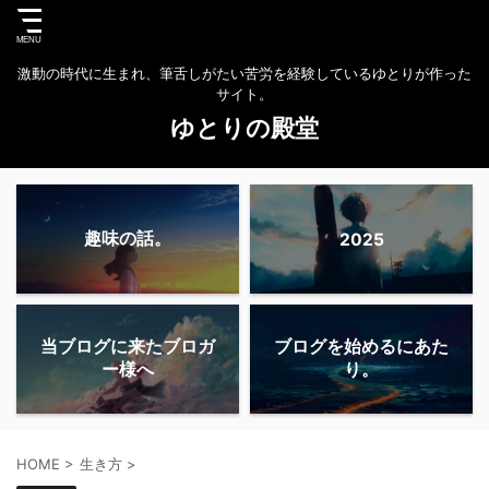
激動の時代に生まれ、筆舌しがたい苦労を経験しているゆとりが作った
サイト。
ゆとりの殿堂
趣味の話。
2025
当ブログに来たブロガ
ブログを始めるにあた
ー様へ
り。
HOME
>
生き方
>