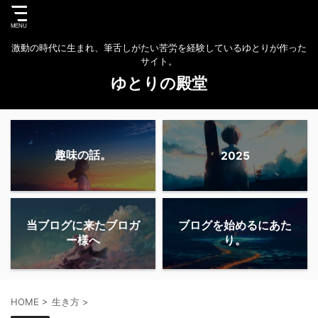
激動の時代に生まれ、筆舌しがたい苦労を経験しているゆとりが作った
サイト。
ゆとりの殿堂
趣味の話。
2025
当ブログに来たブロガ
ブログを始めるにあた
ー様へ
り。
HOME
>
生き方
>