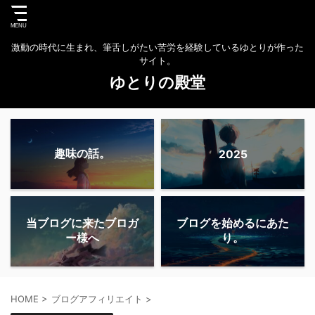
激動の時代に生まれ、筆舌しがたい苦労を経験しているゆとりが作った
サイト。
ゆとりの殿堂
趣味の話。
2025
当ブログに来たブロガ
ブログを始めるにあた
ー様へ
り。
HOME
>
ブログアフィリエイト
>