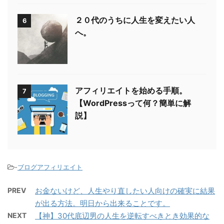
２０代のうちに人生を変えたい人
6
へ。
アフィリエイトを始める手順。
7
【WordPressって何？簡単に解
説】
-
ブログアフィリエイト
PREV
お金ないけど、人生やり直したい人向けの確実に結果
が出る方法。明日から出来ることです。
NEXT
【神】30代底辺男の人生を逆転すべきとき効果的な