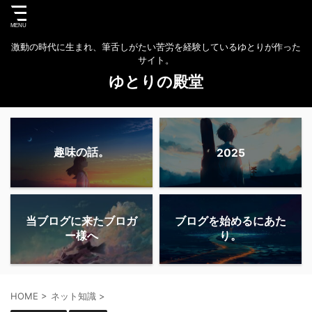
激動の時代に生まれ、筆舌しがたい苦労を経験しているゆとりが作った
サイト。
ゆとりの殿堂
趣味の話。
2025
当ブログに来たブロガ
ブログを始めるにあた
ー様へ
り。
HOME
>
ネット知識
>