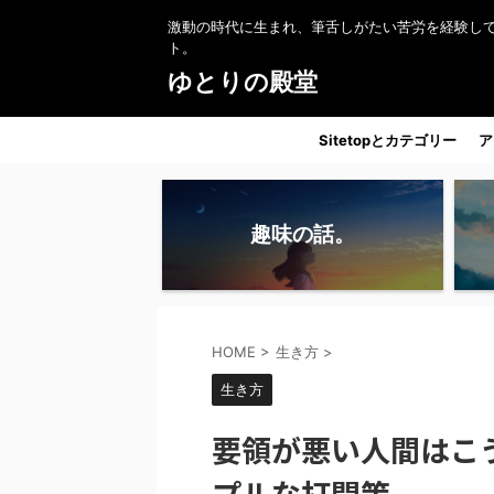
激動の時代に生まれ、筆舌しがたい苦労を経験し
ト。
ゆとりの殿堂
Sitetopとカテゴリー
ア
趣味の話。
HOME
>
生き方
>
生き方
要領が悪い人間はこ
プルな打開策。