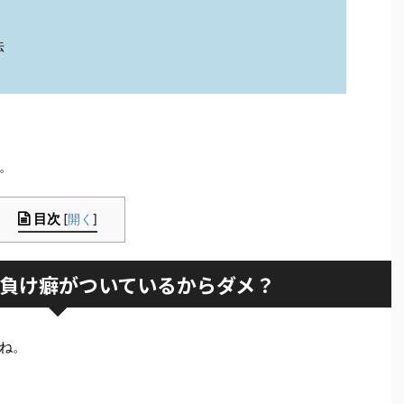
法
。
目次
[
開く
]
負け癖がついているからダメ？
ね。