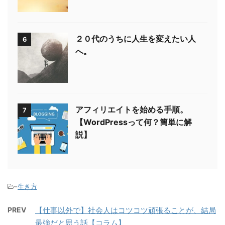
２０代のうちに人生を変えたい人
6
へ。
アフィリエイトを始める手順。
7
【WordPressって何？簡単に解
説】
-
生き方
PREV
【仕事以外で】社会人はコツコツ頑張ることが、結局
最強だと思う話【コラム】