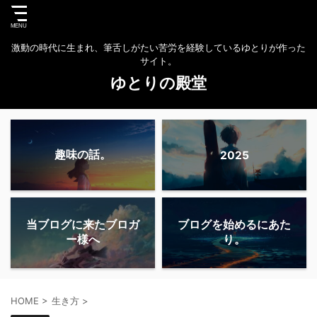
激動の時代に生まれ、筆舌しがたい苦労を経験しているゆとりが作った
サイト。
ゆとりの殿堂
趣味の話。
2025
当ブログに来たブロガ
ブログを始めるにあた
ー様へ
り。
HOME
>
生き方
>