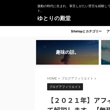
激動の時代に生まれ、筆舌しがたい苦労を経験し
ト。
ゆとりの殿堂
Sitetopとカテゴリー
ア
趣味の話。
HOME
>
ブログアフィリエイト
>
ブログアフィリエイト
【２０２１年】アフ
て解説します。【無